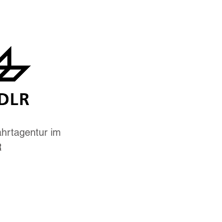
hrtagentur im
R