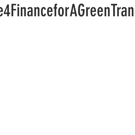
e4FinanceforAGreenTrans